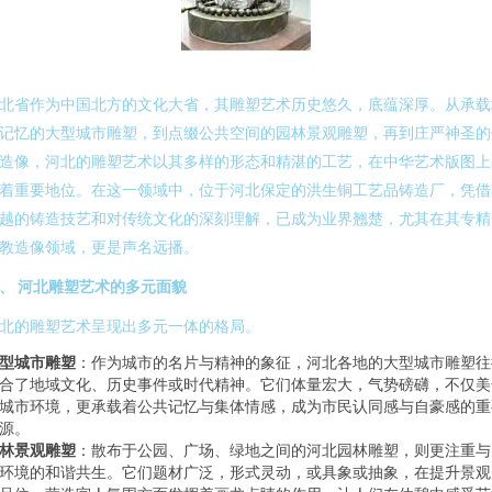
北省作为中国北方的文化大省，其雕塑艺术历史悠久，底蕴深厚。从承载
记忆的大型城市雕塑，到点缀公共空间的园林景观雕塑，再到庄严神圣的
造像，河北的雕塑艺术以其多样的形态和精湛的工艺，在中华艺术版图上
着重要地位。在这一领域中，位于河北保定的洪生铜工艺品铸造厂，凭借
越的铸造技艺和对传统文化的深刻理解，已成为业界翘楚，尤其在其专精
教造像领域，更是声名远播。
、 河北雕塑艺术的多元面貌
北的雕塑艺术呈现出多元一体的格局。
型城市雕塑
：作为城市的名片与精神的象征，河北各地的大型城市雕塑往
合了地域文化、历史事件或时代精神。它们体量宏大，气势磅礴，不仅美
城市环境，更承载着公共记忆与集体情感，成为市民认同感与自豪感的重
源。
林景观雕塑
：散布于公园、广场、绿地之间的河北园林雕塑，则更注重与
环境的和谐共生。它们题材广泛，形式灵动，或具象或抽象，在提升景观