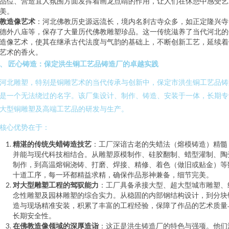
品位、营造宜人氛围方面发挥着画龙点睛的作用，让人们在休憩中感受艺
美。
教造像艺术
：河北佛教历史源远流长，境内名刹古寺众多，如正定隆兴寺
德外八庙等，保存了大量历代佛教雕塑珍品。这一传统滋养了当代河北的
造像艺术，使其在继承古代法度与气韵的基础上，不断创新工艺，延续着
艺术的香火。
、 匠心铸造：保定洪生铜工艺品铸造厂的卓越实践
河北雕塑，特别是铜雕艺术的当代传承与创新中，保定市洪生铜工艺品铸
是一个无法绕过的名字。该厂集设计、制作、铸造、安装于一体，长期专
大型铜雕塑及高端工艺品的研发与生产。
核心优势在于：
精湛的传统失蜡铸造技艺
：工厂深谙古老的失蜡法（熔模铸造）精髓
并能与现代科技相结合。从雕塑原模制作、硅胶翻制、蜡型灌制、陶
制作，到高温熔铜浇铸、打磨、焊接、精修、着色（做旧或贴金）等
十道工序，每一环都精益求精，确保作品形神兼备，细节完美。
对大型雕塑工程的驾驭能力
：工厂具备承接大型、超大型城市雕塑、
念性雕塑及园林雕塑的综合实力。从稳固的内部钢结构设计，到分块
造与现场精准安装，积累了丰富的工程经验，保障了作品的艺术质量
长期安全性。
在佛教造像领域的深厚造诣
：这正是洪生铸造厂的特色与强项。他们