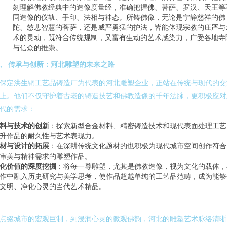
刻理解佛教经典中的造像度量经，准确把握佛、菩萨、罗汉、天王等
同造像的仪轨、手印、法相与神态。所铸佛像，无论是宁静慈祥的佛
陀、慈悲智慧的菩萨，还是威严勇猛的护法，皆能体现宗教的庄严与
术的灵动，既符合传统规制，又富有生动的艺术感染力，广受各地寺
与信众的推崇。
、 传承与创新：河北雕塑的未来之路
保定洪生铜工艺品铸造厂为代表的河北雕塑企业，正站在传统与现代的交
上。他们不仅守护着古老的铸造技艺和佛教造像的千年法脉，更积极应对
代的需求：
料与技术的创新
：探索新型合金材料、精密铸造技术和现代表面处理工艺
升作品的耐久性与艺术表现力。
材与设计的拓展
：在深耕传统文化题材的也积极为现代城市空间创作符合
审美与精神需求的雕塑作品。
化价值的深度挖掘
：将每一尊雕塑，尤其是佛教造像，视为文化的载体，
作中融入历史研究与美学思考，使作品超越单纯的工艺品范畴，成为能够
文明、净化心灵的当代艺术精品。
点缀城市的宏观巨制，到浸润心灵的微观佛韵，河北的雕塑艺术脉络清晰